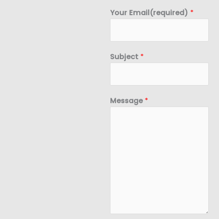
Your Email(required)
*
Subject
*
Message
*