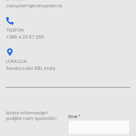
carsystem@carsystem.si
TELEFON
+386 4 23 67 255
LOKACIJA
Savska Loka 20b, Kranj
iščete informacije?
Ime
*
pošljite nam sporočilo!