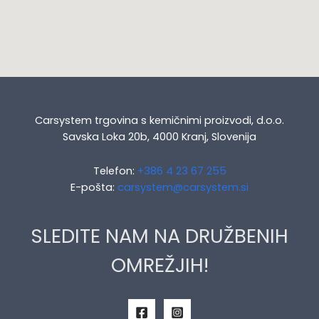
Carsystem trgovina s kemičnimi proizvodi, d.o.o.
Savska Loka 20b, 4000 Kranj, Slovenija
Telefon:
+386 4 23 67 255
E-pošta:
carsystem@carsystem.si
SLEDITE NAM NA DRUŽBENIH
OMREŽJIH!