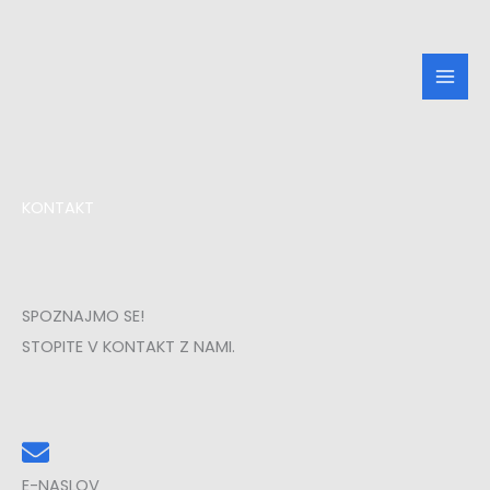
Skip
to
content
KONTAKT
SPOZNAJMO SE!
STOPITE V KONTAKT Z NAMI.
E-NASLOV